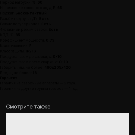
Период нагрузки, %:
60
Напряжение холостого хода, В:
65
Поджиг:
Бесконтактный
Разъём под пульт ДУ:
Есть
Баланс полупериодов:
Есть
4-х тактный режим сварки:
Есть
КПД, %:
85
8(903)621-10-43
Коэффициент мощности:
0.73
Класс изоляции:
F
Задать вопрос
Класс защиты:
IP21S
Продувка газом до сварки, с:
0-10
Продувка газом после сварки, с:
0-10
Габариты, мм, не более:
480х205х420
Вес, кг, не более:
16
Гарантия
Гарантия на сварочные аппараты — 2 года.
Гарантия на другие группы товаров — 1 год.
Смотрите также