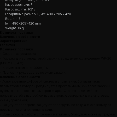
Класс изоляции: F
Класс защиты: IP21S
Габаритные размеры , мм: 480 х 205 х 420
Вес, кг: 16
lwh: 480x205x420 mm
Weight: 16 g
Комплект поставки
Ключевые особенности
Характеристики
Гарантия
Комплект поставки
• Сварочная установка;
• Горелка для аргонодуговой сварки с воздушным охлаждением WP-26
(М16 х 1,5), 4 м;
• Клемма заземления 300А, 3 м;
• Паспорт и руководство по эксплуатации.
Ключевые особенности
•Использование цифровой системы управления, большая часть
параметров в которой регулируется программным, синергетическим
путём, для контроля параметров сварки. Это позволяет избежать
погрешностей в настройках параметров, характерных для аналоговых
схем управления;
• Защиту от перегрева, защиту от перегрузки по току, а также защиту от
повышенного напряжения в сети;
• Возможность работы с тонкими металлами, благодаря нижнему пределу