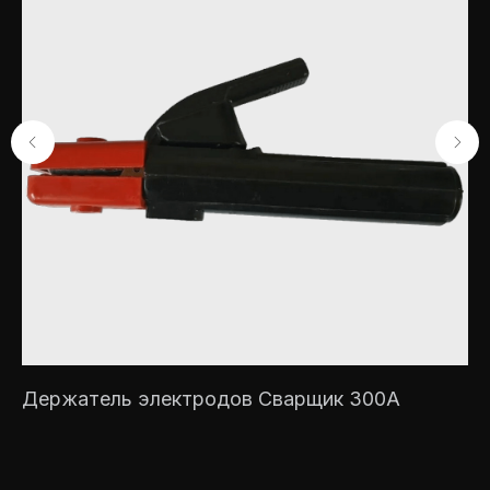
ик
Держатель электродов Сварщик 300А
И
С