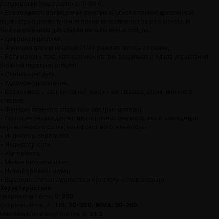
регулировки тока в районе 10-20 А;
• Возможность применения режима «Пульс» с точной настройкой
параметров для получения более качественного шва с меньшим
тепловложением для сварки металла малых толщин;
• Цифровой дисплей;
• Функцию переключения 2Т/4Т режима работы горелки;
• Регулировку тока, которая может производиться с пульта управления
(ножной педалью) (опция);
• Стабильную дугу;
• Удобное управление;
• Возможность сварки сталей, меди и ее сплавов, алюминия и его
сплавов;
• Функция плавного спада тока (заварки кратера);
• Газ после сварки для защиты горячего сварного шва и охлаждения
керамического сопла, вольфрамового электрода;
• Индикатор перегрева;
• Индикатор сети;
• Амперметр;
• Малые габариты и вес;
• Низкий уровень шума;
• Высокую степень удобства и простоту использования
Главная
Ката
Характеристики
Напряжение сети, В:
230
Сварочный ток, А:
TIG: 20-300; MMA: 30-250
Максимальный входной ток, А:
25.2