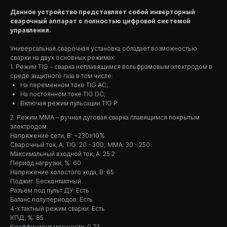
Данное устройство представляет собой инверторный
сварочный аппарат с полностью цифровой системой
управления.
Универсальная сварочная установка обладает возможностью
сварки на двух основных режимах:
1. Режим TIG – сварка неплавящимся вольфрамовым электродом в
среде защитного газа в том числе:
На переменном токе TIG AC;
На постоянном токе TIG DC;
Включая режим пульсации TIG P.
2. Режим MMA – ручная дуговая сварка плавящимся покрытым
электродом.
Напряжение сети, В: ~230±10%
Сварочный ток, А: TIG: 20 - 300; MMA: 30 - 250
Максимальный входной ток, А: 25.2
Период нагрузки, %: 60
Напряжение холостого хода, В: 65
Поджиг: Бесконтактный
Разъём под пульт ДУ: Есть
Баланс полупериодов: Есть
4-х тактный режим сварки: Есть
КПД, %: 85
Коэффициент мощности: 0.73