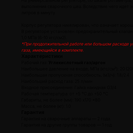
На универсальном регуляторе, по шкале ротаметра, 
выполнения сварочного шва. Вследствие чего идет эк
литров в минуту.
Корпус регулятора никелирован, что означает хорош
В регуляторе установлен предохранительный клапан,
1,0 МПа (6-10 кгс/см2).
*При продолжительной работе или большом расходе уг
газа, имеющийся в комплекте.
Характеристики
Рабочий газ:
Углекислотный газ/аргон
Наибольшее давление на входе, МПа (кгс/см²): 20
(20
Наибольшая пропускная способность, (м3/ч): 1.8/2.4
Наибольший расход газа: 25 л/мин
Входное присоединение: Гайка накидная G3/4
Рабочая температура: от +5 °С до +50 °С
Габариты, не более (мм): 190 x170 x80
Масса, не более (кг): 1.0
Гарантия
Гарантия на сварочные аппараты — 2 года.
Гарантия на другие группы товаров — 1 год.