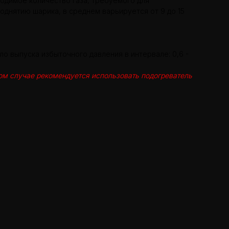
ходимое количество газа, требуемого для
поднятию шарика, в среднем варьируется от 9 до 15
о выпуска избыточного давления в интервале: 0,6 -
том случае рекомендуется использовать подогреватель