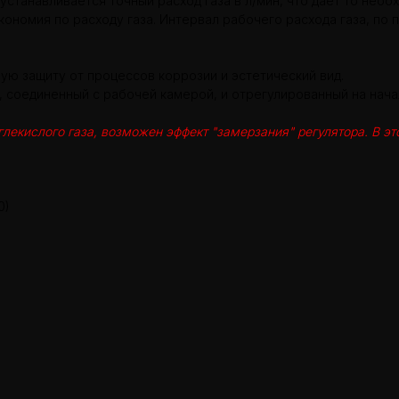
устанавливается точный расход газа в л/мин, что дает то необ
ономия по расходу газа. Интервал рабочего расхода газа, по 
ую защиту от процессов коррозии и эстетический вид.
 соединенный с рабочей камерой, и отрегулированный на начал
лекислого газа, возможен эффект "замерзания" регулятора. В э
0)