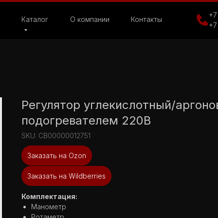
+7
Каталог
О компании
Контакты
+7
Регулятор углекислотный/аргон
подогревателем 220В
SKU:
СВ00000012751
Заказать на Ozon
Заказать на Wildberries
Комплектация:
Манометр
Ротаметр