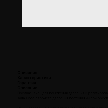
Описание
Характеристики
Гарантия
Описание
Предназначен для понижения давления и регулирован
заданного рабочего давления постоянным при обеспе