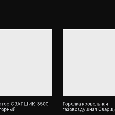
атор СВАРЩИК-3500
Горелка кровельная
торный
газовоздушная Сварщи
РВТ-850