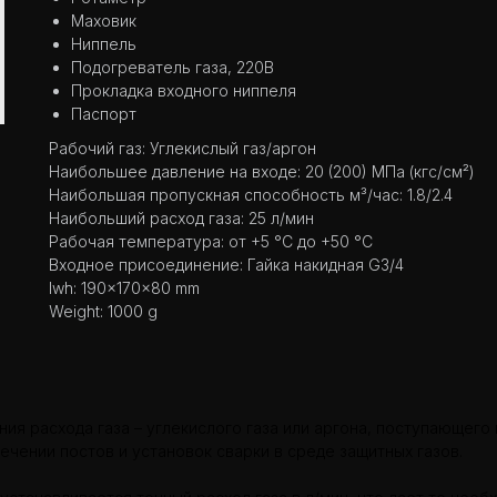
Маховик
Ниппель
Подогреватель газа, 220В
Прокладка входного ниппеля
Паспорт
Рабочий газ: Углекислый газ/аргон
Наибольшее давление на входе: 20 (200) МПа (кгс/см²)
Наибольшая пропускная способность м³/час: 1.8/2.4
Наибольший расход газа: 25 л/мин
Рабочая температура: от +5 °С до +50 °С
Входное присоединение: Гайка накидная G3/4
lwh: 190x170x80 mm
Weight: 1000 g
ия расхода газа – углекислого газа или аргона, поступающего
чении постов и установок сварки в среде защитных газов.