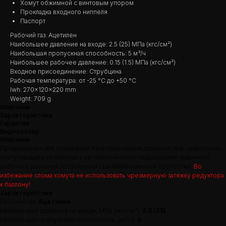
Хомут обжимной с винтовым упором
Прокладка входного ниппеля
Паспорт
Рабочий газ: Ацетилен
Наибольшее давление на входе: 2.5 (25) МПа (кгс/см²)
Наибольшая пропускная способность: 5 м³/ч
Наибольшее рабочее давление: 0.15 (1.5) МПа (кгс/см²)
Входное присоединение: Струбцина
Рабочая температура: от -25 °С до +50 °С
lwh: 270x120x220 mm
Weight: 709 g
Описание
Характеристики
Гарантия
Видеообзор
Описание
Предназначен для понижения и регулирования давления газа - ацетилена,
поступающего из баллона и автоматического поддержания заданного
рабочего давления постоянным при газопламенной обработке.
Во
избежание слома хомута не использовать чрезмерную затяжку редуктора
к баллону!
Характеристики
Рабочий газ:
Ацетилен
Наибольшее давление на входе, МПа (кгс/см²):
2.5 (25)
Наибольшая пропускная способность, (м³/ч):
5