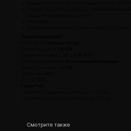
Рычажно-вентильная конструкция горелки обеспеч
Плавная настройка дежурного огня вентилем и м
повышает производительность.
Лёгкий вес.
Для функционирования горелки требуется только 
Характеристики
Рабочий газ:
Пропан-бутан
Расход газа, м³/ч:
1.5-2.4
Давление на входе, МПа:
0.15-0.3
Способ регулировки:
Вентильный/Рычажный
Диаметр стакана, мм:
50
Длина, мм:
500
Вес, кг:
0.57
Гарантия
Гарантия на сварочные аппараты — 2 года.
Гарантия на другие группы товаров — 1 год.
Смотрите также