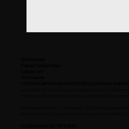
Описание
Характеристики
Гарантия
Описание
ГОРЕЛКА КРОВЕЛЬНАЯ ГАЗОВОЗДУШНАЯ «СВАРЩ
заготовок из черных и цветных металлов; оплавлени
стеклоткани, нагрева битумных материалов при пров
Горелка работает по принципу забора воздуха из ат
обеспечивая быстрый нагрев поверхности обрабатыва
ОСОБЕННОСТИ ГОРЕЛКИ: