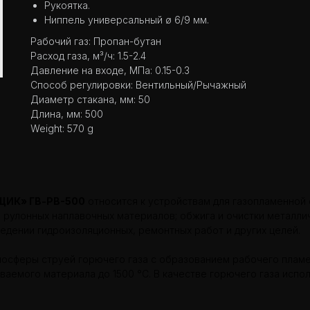
Рукоятка.
Ниппель универсальный ø 6/9 мм.
Рабочий газ: Пропан-бутан
Расход газа, м³/ч: 1.5-2.4
Давление на входе, МПа: 0.15-0.3
Способ регулировки: Вентильный/Рычажный
Диаметр стакана, мм: 50
Длина, мм: 500
Weight: 570 g
ИК» ГВ-РВ-500
относится к устройствам для газопламенной 
я рулонных наплавочных материалов; обжига и очистки металли
едении гидроизоляционных, ремонтных работ и других целей.
мосферы струей горючего газа с образованием рабочего пламе
емого материала до 1500 °С. В качестве горючего газа испол