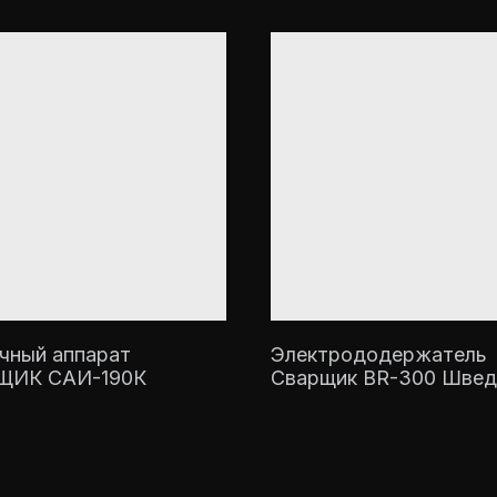
чный аппарат
Электрододержатель
ЩИК САИ-190К
Сварщик BR-300 Швед
тип