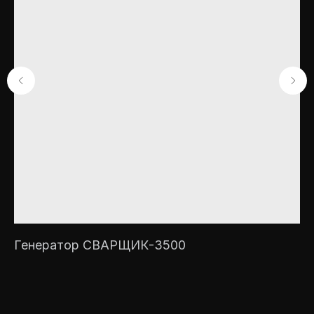
Генератор СВАРЩИК-3500
С
ю