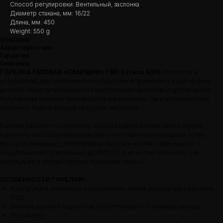
Способ регулировки: Вентильный, заслонка
Диаметр стакана, мм: 16/22
Длина, мм: 450
Weight: 550 g
Описание
Характеристики
Гарантия
Описание
ГОРЕЛКА ГАЗОВАЯ «СВАРЩИК» ГВП-3 (типа БУР)
относится к
устройствам для газопламенной обработки и применяется для нагрева
деталей, пайки тугоплавкими и серебряными припоями и других целей.
Регулировка пламени производится как вентилем, так и металлической
заслонкой подачи воздуха на трубке пистолета.
Горелка работает по принципу забора воздуха из атмосферы струей
горючего газа с образованием рабочего пламени в выходном сопле
(процесс инжекции), обеспечивая быстрый нагрев поверхности
обрабатываемого материала до 1500 °С. В качестве горючего газа
используется пропан (пропан-бутановая смесь).
ОСОБЕННОСТИ ГОРЕЛКИ:
Конструкция инжектора обеспечивает низкий расход газа и высокий
КПД.
Наличие вентиля подачи газа обеспечивает его плавный расход.
Лёгкий вес.